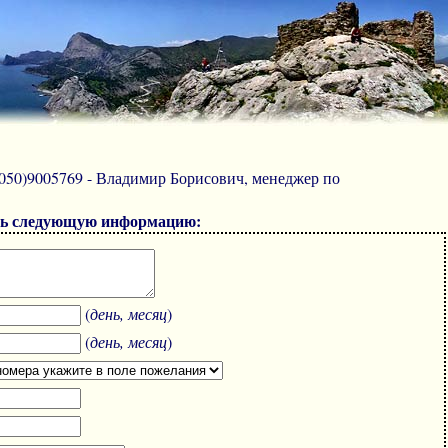
8(050)9005769 - Владимир Борисович, менеджер по
ить следующую информацию:
(
день, месяц
)
(
день, месяц
)