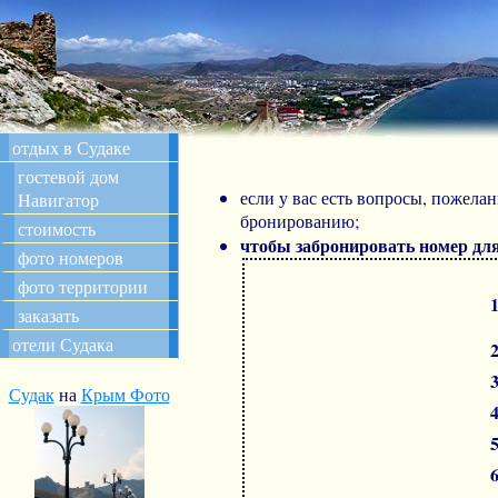
отдых в Судаке
гостевой дом
если у вас есть вопросы, пожела
Навигатор
бронированию;
стоимость
чтобы забронировать номер дл
фото номеров
фото территории
заказать
отели Судака
Судак
на
Крым Фото