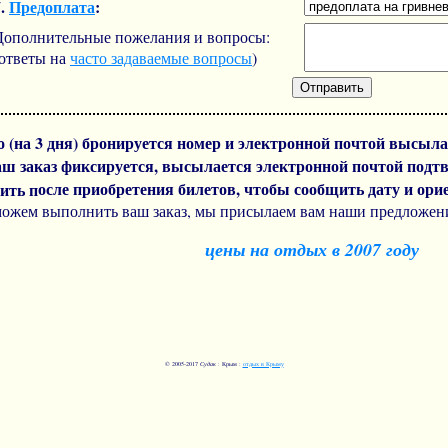
7.
Предоплата
:
Дополнительные пожелания и вопросы:
(ответы на
часто задаваемые вопросы
)
но (на 3 дня) бронируется номер и электронной почтой высы
аш заказ фиксируется, высылается электронной почтой подт
осле приобретения билетов, чтобы сообщить дату и ор
ить п
 можем выполнить ваш заказ, мы присылаем вам наши предложен
цены на отдых в 2007 году
© 2005-2017
Судак
: Крым :
отдых в Крыму