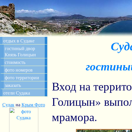
отдых в Судаке
Суд
гостиный двор
Князь Голицын
стоимость
гостины
фото номеров
фото территории
Вход на террит
заказать
отели Судака
Голицын» выпол
Судак
на
Крым Фото
мрамора.