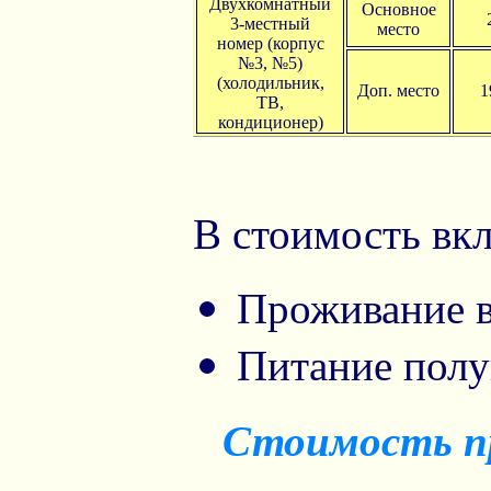
Двухкомнатный
Основное
3-местный
место
номер (корпус
№3, №5)
(холодильник,
Доп. место
1
ТВ,
кондиционер)
В стоимость вк
Проживание в
Питание полу
Стоимость пр