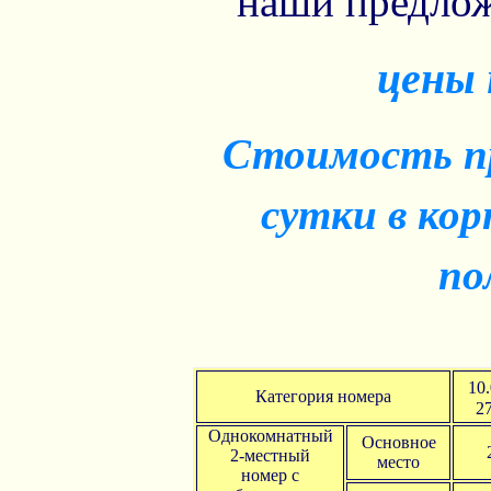
наши предлож
цены 
Стоимость пр
сутки в кор
по
10
Категория номера
2
Однокомнатный
Основное
2-местный
место
номер с