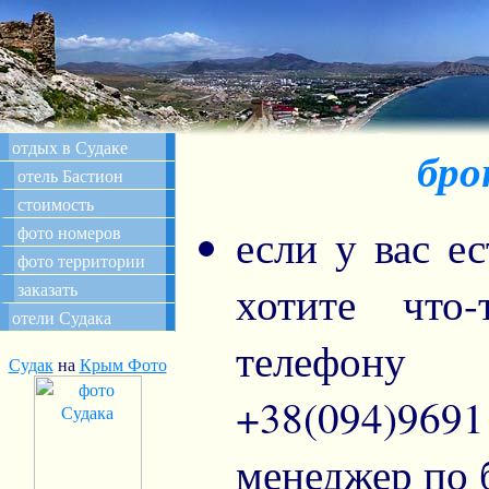
отдых в Судаке
бро
отель Бастион
стоимость
если у вас е
фото номеров
фото территории
хотите что
заказать
отели Судака
телефону 
Судак
на
Крым Фото
+38(094)969
менеджер по 