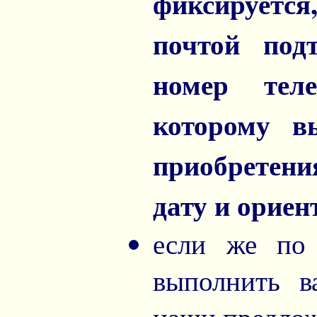
фиксируетс
почтой под
номер теле
которому в
приобретен
дату и орие
если же по
выполнить в