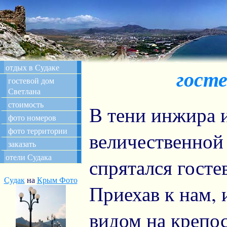
отдых в Судаке
госте
гостевой дом
Светлана
стоимость
В тени инжира и
фото номеров
фото территории
величественной
заказать
отели Судака
спрятался госте
Судак
на
Крым Фото
Приехав к нам, 
видом на крепос