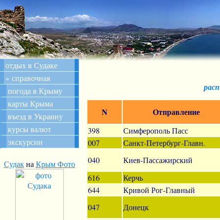
отдых в Судаке
» справочная
расп
погода в Крыму
карты Крыма
N
Отправление
въезд в Украину
курсы валют
398
Симферополь Пасс
экскурсии
007
Санкт-Петербург-Главн.
040
Киев-Пассажирский
Судак
на
Крым Фото
616
Керчь
644
Кривой Рог-Главный
047
Донецк