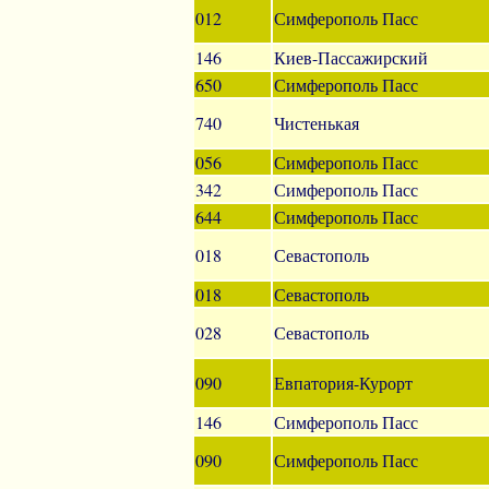
012
Симферополь Пасс
146
Киев-Пассажирский
650
Симферополь Пасс
740
Чистенькая
056
Симферополь Пасс
342
Симферополь Пасс
644
Симферополь Пасс
018
Севастополь
018
Севастополь
028
Севастополь
090
Евпатория-Курорт
146
Симферополь Пасс
090
Симферополь Пасс