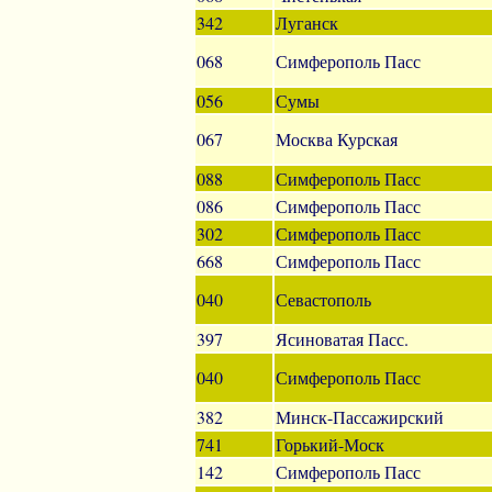
342
Луганск
068
Симферополь Пасс
056
Сумы
067
Москва Курская
088
Симферополь Пасс
086
Симферополь Пасс
302
Симферополь Пасс
668
Симферополь Пасс
040
Севастополь
397
Ясиноватая Пасс.
040
Симферополь Пасс
382
Минск-Пассажирский
741
Горький-Моск
142
Симферополь Пасс