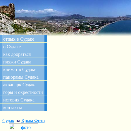
отдых в Судаке
о Судаке
как добраться
пляжи Судака
климат в Судаке
панорамы Судака
аквапарк Судака
горы и окрестности
история Судака
контакты
Судак
на
Крым Фото